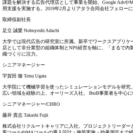
課題を解決する広告代理店として事業を開始、Google A
用支援を実施する。2019年2月よりアタラ合同会社フェロー
取締役副社長
足立 誠愛
Nobuyoshi Adachi
大学では現代広告の研究室に所属。新卒でワークスアプリケ
店として非分業型の組織体制とNPS経営を軸に、「まるで
織づくりに注力。
シニアマネージャー
宇賀田 徹
Tetsu Ugata
大学院にて機械学習を使ったシミュレーションモデルを研究。前
広い領域を経験の上、オーリーズ入社。 BtoB事業者を中
シニアマネージャー/CHRO
藤井 貴志
Takashi Fujii
株式会社リクルートキャリアに入社。プロジェクトリーダーと
客ツールやMAツールの導入設計・施策実施・効果測定まで