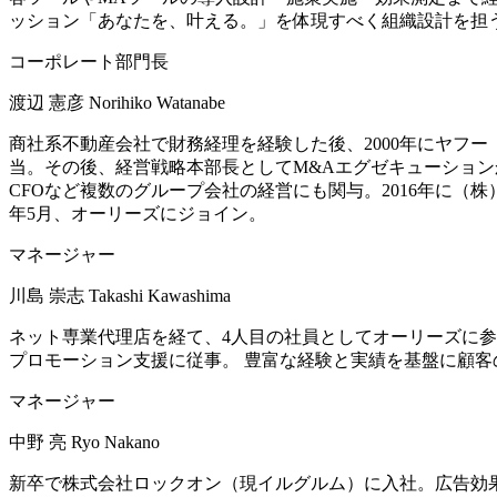
ッション「あなたを、叶える。」を体現すべく組織設計を担
コーポレート部門長
渡辺 憲彦
Norihiko Watanabe
商社系不動産会社で財務経理を経験した後、2000年にヤフー
当。その後、経営戦略本部長としてM&Aエグゼキューションか
CFOなど複数のグループ会社の経営にも関与。2016年に（株
年5月、オーリーズにジョイン。
マネージャー
川島 崇志
Takashi Kawashima
ネット専業代理店を経て、4人目の社員としてオーリーズに参
プロモーション支援に従事。 豊富な経験と実績を基盤に顧客
マネージャー
中野 亮
Ryo Nakano
新卒で株式会社ロックオン（現イルグルム）に入社。広告効果測