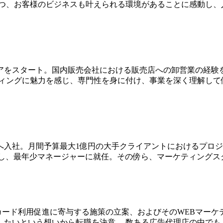
つ、お客様のビジネスも叶えられる環境があることに感動し、
アをスタート。国内販売会社における販売店への卸営業の経験
ティングに魅力を感じ、専門性を身に付け、事業を深く理解して
入社。月間予算最大1億円の大手クライアントにおけるプロジェ
し、最年少マネージャーに就任。その傍ら、マーケティングスク
カード利用促進に寄与する施策の立案、およびそのWEBマーケ
したいという想いから転職を決意。 数ある広告代理店の中でも