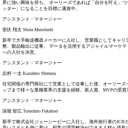
界に強い興味を持ち、 オーリーズであれば「自分を叶え」つ
ッター」になることを目標に邁進中。
アシスタント・マネージャー
室伏 翔太
Shota Murofushi
新卒で大手輸送機器メーカーに入社し、営業職としてキャリ
整、製品輸出に従事。 データを活用するアジャイルマーケ
への入社を決意。
アシスタント・マネージャー
志村 一太
Kazuhiro Shimura
住宅関係の専門商社にて営業として従事した後、オーリーズへ
ップまで様々な業種業界の支援を経験。新人賞、MVPの受賞
アシスタント・マネージャー
深堀 智広
Tomohiro Fukabori
新卒で株式会社ジェーシービーに入社し、海外旅行者のJCB
高いスキルを身に着け、顧客の課題解決ができる人材へ成長