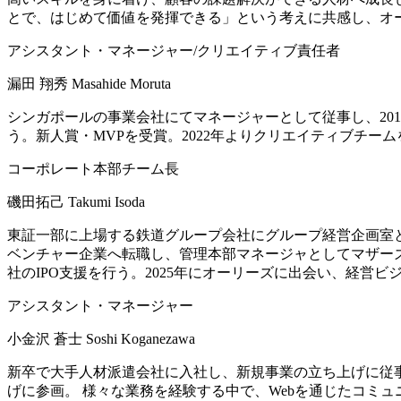
とで、はじめて価値を発揮できる」という考えに共感し、オ
アシスタント・マネージャー/クリエイティブ責任者
漏田 翔秀
Masahide Moruta
シンガポールの事業会社にてマネージャーとして従事し、20
う。新人賞・MVPを受賞。2022年よりクリエイティブチー
コーポレート本部チーム長
磯田拓己
Takumi Isoda
東証一部に上場する鉄道グループ会社にグループ経営企画室と
ベンチャー企業へ転職し、管理本部マネージャとしてマザー
社のIPO支援を行う。2025年にオーリーズに出会い、経営
アシスタント・マネージャー
小金沢 蒼士
Soshi Koganezawa
新卒で大手人材派遣会社に入社し、新規事業の立ち上げに従
げに参画。 様々な業務を経験する中で、Webを通じたコミ