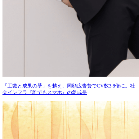
「工数と成果の壁」を越え、同額広告費でCV数3.8倍に。社
会インフラ『誰でもスマホ』の急成長