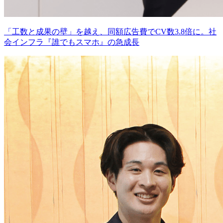
「工数と成果の壁」を越え、同額広告費でCV数3.8倍に。社
会インフラ『誰でもスマホ』の急成長