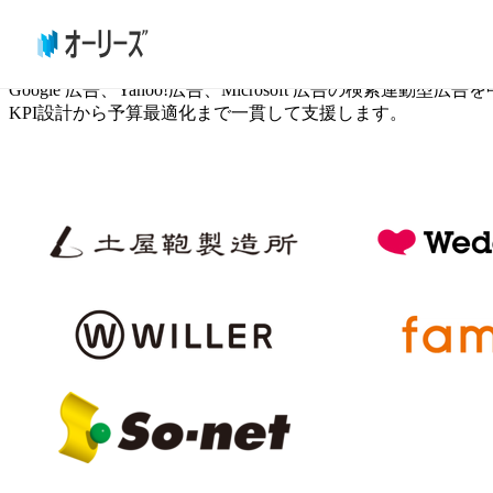
リスティング広告運用代行
Google 広告、Yahoo!広告、Microsoft 広告の検索連動型広
KPI設計から予算最適化まで一貫して支援します。