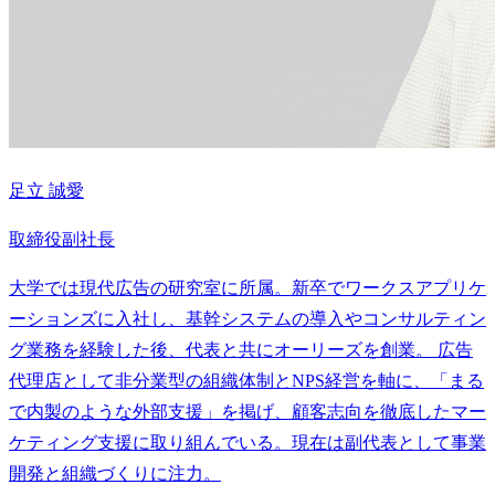
足立 誠愛
取締役副社長
大学では現代広告の研究室に所属。新卒でワークスアプリケ
ーションズに入社し、基幹システムの導入やコンサルティン
グ業務を経験した後、代表と共にオーリーズを創業。 広告
代理店として非分業型の組織体制とNPS経営を軸に、「まる
で内製のような外部支援」を掲げ、顧客志向を徹底したマー
ケティング支援に取り組んでいる。現在は副代表として事業
開発と組織づくりに注力。