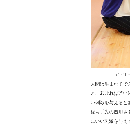
＜TO
人間は生まれてで
と、若ければ若い
い刺激を与えると
経も手先の器用さ
にいい刺激を与え