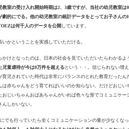
児教室の受け入れ開始時期は2、3歳ですが、当社の幼児教室は
が劇的にでる。他の幼児教室の統計データをとってお子さんのI
TOEZは何千人のデータを公開
しています。
高いかということを実感していただける。
っかけとなったのは、日本の社会を見ていただいたらわかるよ
った児童虐待が今は8万件を超える
という・・。信じられない増え
が育児されていた時代は非常にバランスのとれた教育だったん
んは赤ちゃんをどう育てればいいのか知らない、だけどおじい
たおじいちゃんおばあちゃんがいれば色々な形でコミュニケー
さんしかいない。
きにでも行っていたら全くコミュニケーションの量が少なくな