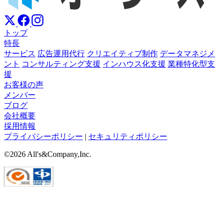
トップ
特長
サービス
広告運用代行
クリエイティブ制作
データマネジメ
ント
コンサルティング支援
インハウス化支援
業種特化型支
援
お客様の声
メンバー
ブログ
会社概要
採用情報
プライバシーポリシー
|
セキュリティポリシー
©2026 All's&Company,Inc.