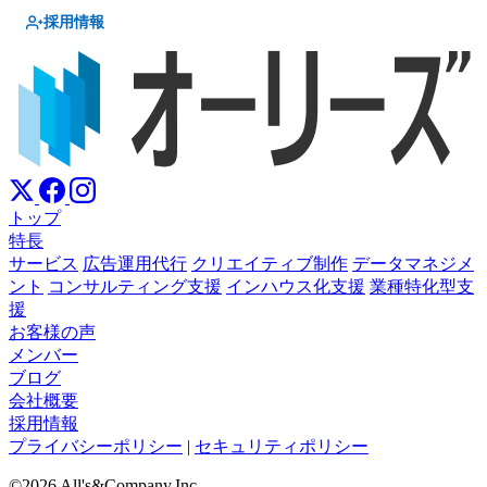
採用情報
トップ
特長
サービス
広告運用代行
クリエイティブ制作
データマネジメ
ント
コンサルティング支援
インハウス化支援
業種特化型支
援
お客様の声
メンバー
ブログ
会社概要
採用情報
プライバシーポリシー
|
セキュリティポリシー
©2026 All's&Company,Inc.