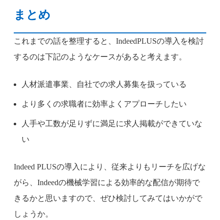
まとめ
これまでの話を整理すると、IndeedPLUSの導入を検討
するのは下記のようなケースがあると考えます。
人材派遣事業、自社での求人募集を扱っている
より多くの求職者に効率よくアプローチしたい
人手や工数が足りずに満足に求人掲載ができていな
い
Indeed PLUSの導入により、従来よりもリーチを広げな
がら、Indeedの機械学習による効率的な配信が期待で
きるかと思いますので、ぜひ検討してみてはいかがで
しょうか。