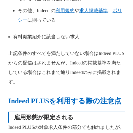
その他、Indeed の
利用規約
や
求人掲載基準
、
ポリ
シー
に則っている
有料職業紹介に該当しない求人
上記条件のすべてを満たしていない場合はIndeed PLUS
からの配信はされませんが、Indeedの掲載基準を満た
している場合はこれまで通りIndeedのみに掲載されま
す。
Indeed PLUSを利用する際の注意点
雇用形態が限定される
Indeed PLUSの対象求人条件の部分でも触れましたが、