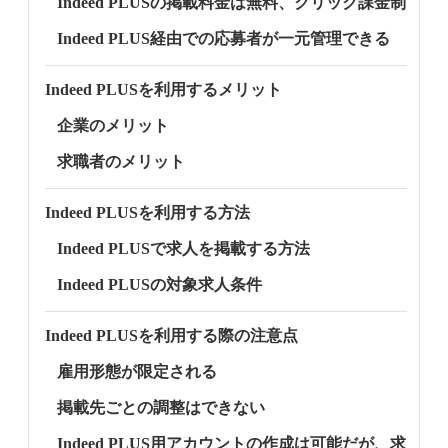
Indeed PLUSの掲載料金は無料、クリック課金制
Indeed PLUS経由での応募者が一元管理できる
Indeed PLUSを利用するメリット
企業のメリット
求職者のメリット
Indeed PLUSを利用する方法
Indeed PLUSで求人を掲載する方法
Indeed PLUSの対象求人条件
Indeed PLUSを利用する際の注意点
雇用形態が限定される
掲載先ごとの調整はできない
Indeed PLUS用アカウントの作成は可能だが、求