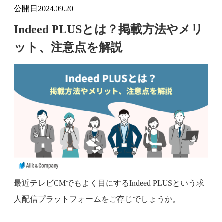
公開日
2024.09.20
Indeed PLUSとは？掲載方法やメリ
ット、注意点を解説
最近テレビCMでもよく目にするIndeed PLUSという求
人配信プラットフォームをご存じでしょうか。