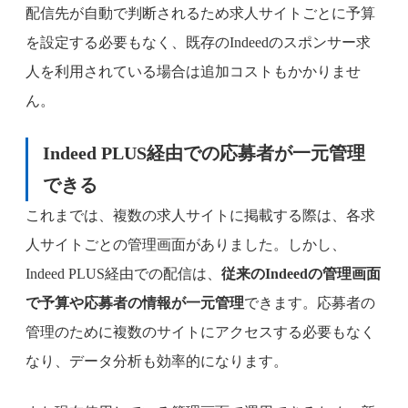
配信先が自動で判断されるため求人サイトごとに予算
を設定する必要もなく、既存のIndeedのスポンサー求
人を利用されている場合は追加コストもかかりませ
ん。
Indeed PLUS経由での応募者が一元管理
できる
これまでは、複数の求人サイトに掲載する際は、各求
人サイトごとの管理画面がありました。しかし、
Indeed PLUS経由での配信は、
従来のIndeedの管理画面
で予算や応募者の情報が一元管理
できます。応募者の
管理のために複数のサイトにアクセスする必要もなく
なり、データ分析も効率的になります。