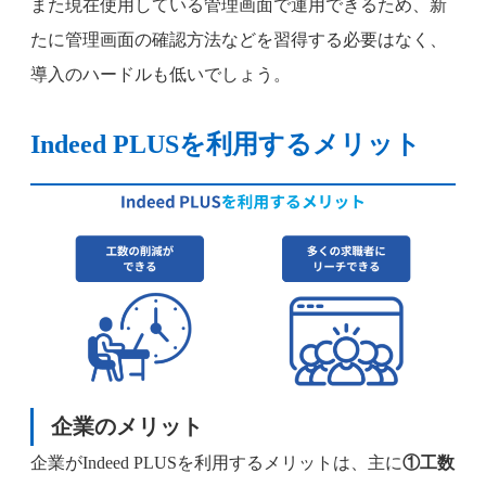
また現在使用している管理画面で運用できるため、新
たに管理画面の確認方法などを習得する必要はなく、
導入のハードルも低いでしょう。
Indeed PLUSを利用するメリット
企業のメリット
企業がIndeed PLUSを利用するメリットは、主に
①工数