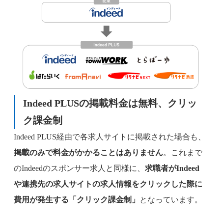
Indeed PLUSの掲載料金は無料、クリッ
ク課金制
Indeed PLUS経由で各求人サイトに掲載された場合も、
掲載のみで料金がかかることはありません
。これまで
のIndeedのスポンサー求人と同様に、
求職者がIndeed
や連携先の求人サイトの求人情報をクリックした際に
費用が発生する「クリック課金制」
となっています。