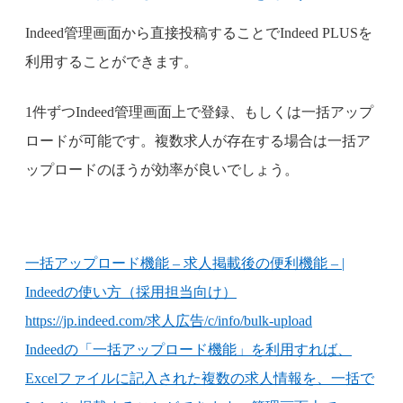
Indeed管理画面から直接投稿することでIndeed PLUSを
利用することができます。
1件ずつIndeed管理画面上で登録、もしくは一括アップ
ロードが可能です。複数求人が存在する場合は一括ア
ップロードのほうが効率が良いでしょう。
一括アップロード機能 – 求人掲載後の便利機能 – |
Indeedの使い方（採用担当向け）
https://jp.indeed.com/求人広告/c/info/bulk-upload
Indeedの「一括アップロード機能」を利用すれば、
Excelファイルに記入された複数の求人情報を、一括で