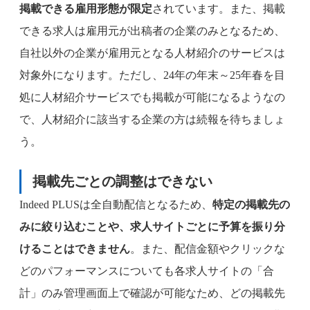
掲載できる雇用形態が限定
されています。また、掲載
できる求人は雇用元が出稿者の企業のみとなるため、
自社以外の企業が雇用元となる人材紹介のサービスは
対象外になります。ただし、24年の年末～25年春を目
処に人材紹介サービスでも掲載が可能になるようなの
で、人材紹介に該当する企業の方は続報を待ちましょ
う。
掲載先ごとの調整はできない
Indeed PLUSは全自動配信となるため、
特定の掲載先の
みに絞り込むことや、求人サイトごとに予算を振り分
けることはできません
。また、配信金額やクリックな
どのパフォーマンスについても各求人サイトの「合
計」のみ管理画面上で確認が可能なため、どの掲載先