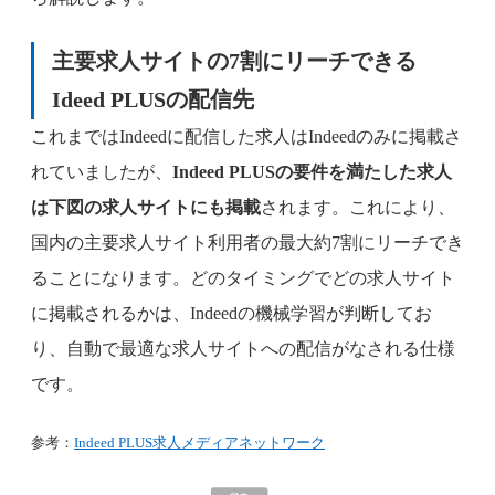
主要求人サイトの7割にリーチできる
Ideed PLUSの配信先
これまではIndeedに配信した求人はIndeedのみに掲載さ
れていましたが、
Indeed PLUSの要件を満たした求人
は下図の求人サイトにも掲載
されます。これにより、
国内の主要求人サイト利用者の最大約7割にリーチでき
ることになります。どのタイミングでどの求人サイト
に掲載されるかは、Indeedの機械学習が判断してお
り、自動で最適な求人サイトへの配信がなされる仕様
です。
参考：
Indeed PLUS求人メディアネットワーク