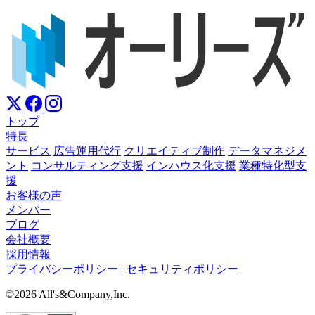
トップ
特長
サービス
広告運用代行
クリエイティブ制作
データマネジメ
ント
コンサルティング支援
インハウス化支援
業種特化型支
援
お客様の声
メンバー
ブログ
会社概要
採用情報
プライバシーポリシー
|
セキュリティポリシー
©2026 All's&Company,Inc.