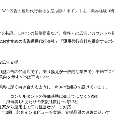
、Web広告の運用代行会社を選ぶ際のポイントを、業界経験10
体社との協業、自社での新規提案など、数多くの広告アカウント
ぶおすすめの広告運用代行会社」「運用代行会社を選定するポ
な広告支援
用型広告の代理店です。乗り換えが一般的な業界で、平均プロ
意向を示すNPSは平均+34pt。
事業に深く向き合えるように、6つの仕組みを設けています。
し — コンサルタントの評価基準は売上ではなくNPS®
 — 担当者1人あたりの支援社数は平均2.3社
 提案から運用まで同じ担当者が一貫対応
— 年2回、顧客インタビューを実施。支援品質の改善に活かす