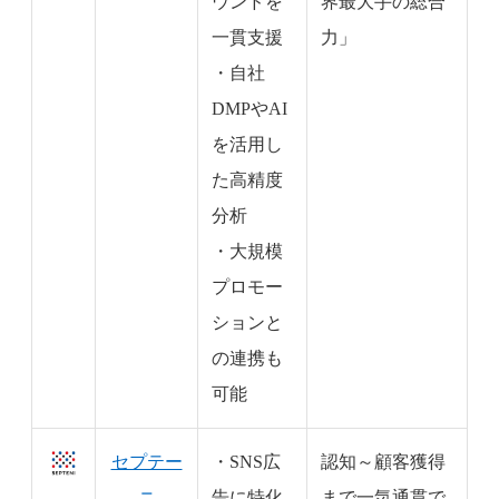
ウンドを
界最大手の総合
一貫支援
力」
・自社
DMPやAI
を活用し
た高精度
分析
・大規模
プロモー
ションと
の連携も
可能
セプテー
・SNS広
認知～顧客獲得
ニ
告に特化
まで一気通貫で