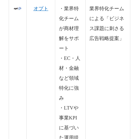
オプト
・業界特
業界特化チーム
化チーム
による「ビジネ
が商材理
ス課題に刺さる
解をサポ
広告戦略提案」
ート
・EC・人
材・金融
など領域
特化に強
み
・LTVや
事業KPI
に基づい
た運用提