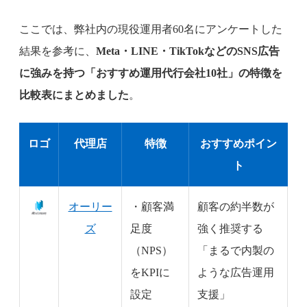
ここでは、弊社内の現役運用者60名にアンケートした
結果を参考に、
Meta・LINE・TikTokなどのSNS広告
に強みを持つ「おすすめ運用代行会社10社」の特徴を
比較表にまとめました
。
ロゴ
代理店
特徴
おすすめポイン
ト
オーリー
・顧客満
顧客の約半数が
ズ
足度
強く推奨する
（NPS）
「まるで内製の
をKPIに
ような広告運用
設定
支援」