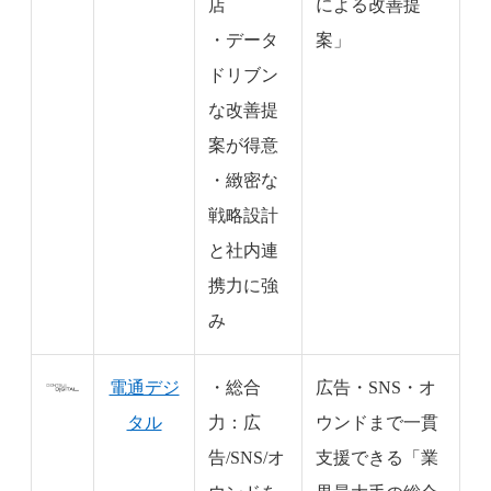
店
による改善提
・データ
案」
ドリブン
な改善提
案が得意
・緻密な
戦略設計
と社内連
携力に強
み
電通デジ
・総合
広告・SNS・オ
タル
力：広
ウンドまで一貫
告/SNS/オ
支援できる「業