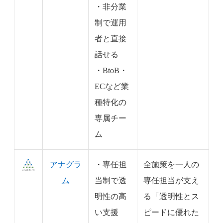
・非分業
制で運用
者と直接
話せる
・BtoB・
ECなど業
種特化の
専属チー
ム
アナグラ
・専任担
全施策を一人の
ム
当制で透
専任担当が支え
明性の高
る「透明性とス
い支援
ピードに優れた