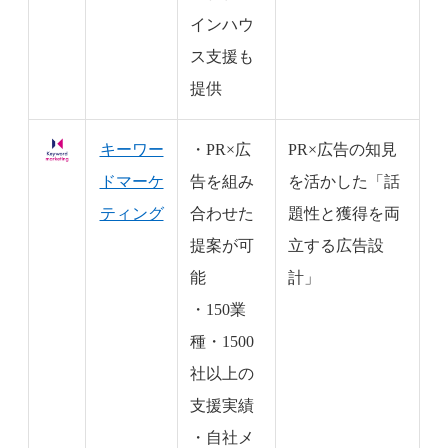
インハウ
ス支援も
提供
キーワー
・PR×広
PR×広告の知見
ドマーケ
告を組み
を活かした「話
ティング
合わせた
題性と獲得を両
提案が可
立する広告設
能
計」
・150業
種・1500
社以上の
支援実績
・自社メ