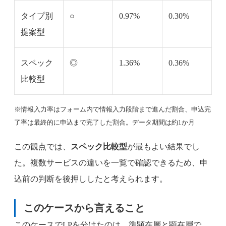
タイプ別
○
0.97%
0.30%
提案型
スペック
◎
1.36%
0.36%
比較型
※情報入力率はフォーム内で情報入力段階まで進んだ割合、申込完
了率は最終的に申込まで完了した割合。データ期間は約1か月
この観点では、
スペック比較型
が最もよい結果でし
た。複数サービスの違いを一覧で確認できるため、申
込前の判断を後押ししたと考えられます。
このケースから言えること
このケースでLPを分けたのは、準顕在層と顕在層で