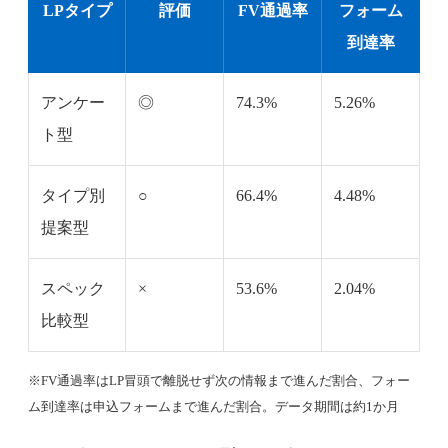
LPタイプ
評価
FV通過率
フォーム
到達率
アンケー
◎
74.3%
5.26%
ト型
タイプ別
○
66.4%
4.48%
提案型
スペック
×
53.6%
2.04%
比較型
※FV通過率はLP冒頭で離脱せず次の情報まで進んだ割合、フォー
ム到達率は申込フォームまで進んだ割合。データ期間は約1か月