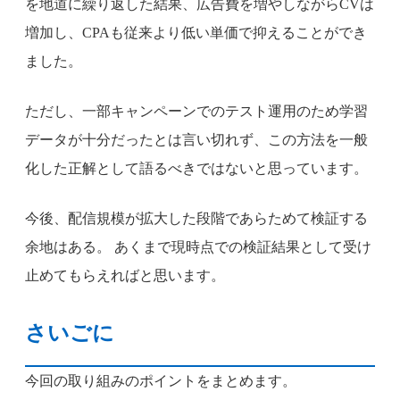
を地道に繰り返した結果、広告費を増やしながらCVは
増加し、CPAも従来より低い単価で抑えることができ
ました。
ただし、一部キャンペーンでのテスト運用のため学習
データが十分だったとは言い切れず、この方法を一般
化した正解として語るべきではないと思っています。
今後、配信規模が拡大した段階であらためて検証する
余地はある。 あくまで現時点での検証結果として受け
止めてもらえればと思います。
さいごに
今回の取り組みのポイントをまとめます。