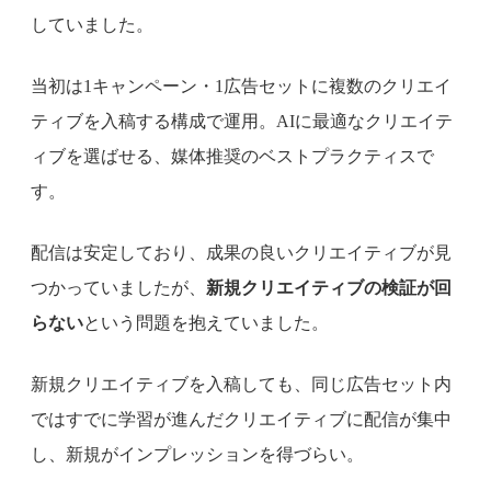
していました。
当初は1キャンペーン・1広告セットに複数のクリエイ
ティブを入稿する構成で運用。AIに最適なクリエイテ
ィブを選ばせる、媒体推奨のベストプラクティスで
す。
配信は安定しており、成果の良いクリエイティブが見
つかっていましたが、
新規クリエイティブの検証が回
らない
という問題を抱えていました。
新規クリエイティブを入稿しても、同じ広告セット内
ではすでに学習が進んだクリエイティブに配信が集中
し、新規がインプレッションを得づらい。