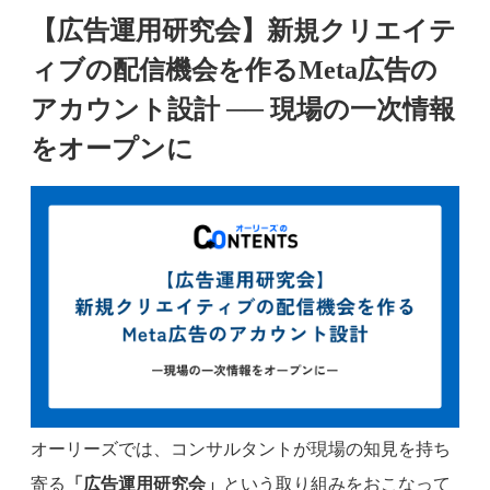
【広告運用研究会】新規クリエイテ
ィブの配信機会を作るMeta広告の
アカウント設計 ── 現場の一次情報
をオープンに
オーリーズでは、コンサルタントが現場の知見を持ち
寄る
「広告運用研究会」
という取り組みをおこなって