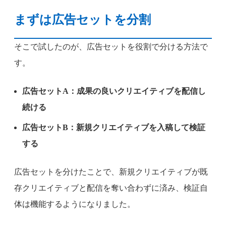
まずは広告セットを分割
そこで試したのが、広告セットを役割で分ける方法で
す。
広告セットA：成果の良いクリエイティブを配信し
続ける
広告セットB：新規クリエイティブを入稿して検証
する
広告セットを分けたことで、新規クリエイティブが既
存クリエイティブと配信を奪い合わずに済み、検証自
体は機能するようになりました。