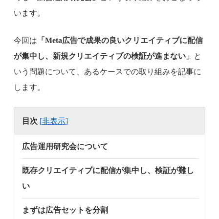
います。
今回は
「Meta広告で成果の良いクリエイティブに配信
が集中し、新規クリエイティブの検証が進まない」
と
いう問題について、あるケースでの取り組みを記事に
します。
目次
[
非表示
]
広告運用研究会について
既存クリエイティブに配信が集中し、検証が難し
い
まずは広告セットを分割