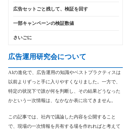
広告セットごと残して、検証を回す
一部キャンペーンの検証数値
さいごに
広告運用研究会について
AIの進化で、広告運用の知識やベストプラクティスは
以前よりずっと手に入りやすくなりました。一方で、
特定の状況下で誰が何を判断し、その結果どうなった
かという一次情報は、なかなか表に出てきません。
この記事では、社内で議論した内容を公開すること
で、現場の一次情報を共有する場を作れればと考えて