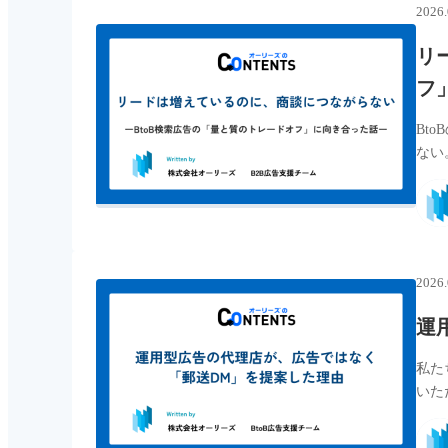
2026.
リ
フ
Bt
ない
2026.
運
私た
いた