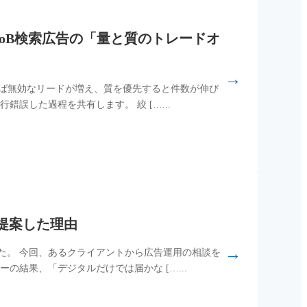
toB検索広告の「量と質のトレードオ
→
えば無効なリードが増え、質を優先すると件数が伸び
誤した過程を共有します。 絞 […...
提案した理由
→
た。 今回、あるクライアントから広告運用の相談を
の結果、「デジタルだけでは届かな […...