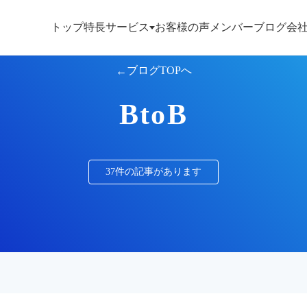
トップ
特長
サービス
お客様の声
メンバー
ブログ
会
ブログTOPへ
BtoB
37件の記事があります