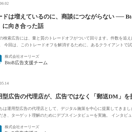
06.02
ードは増えているのに、商談につながらない ── B
」に向き合った話
oBの検索広告には、量と質のトレードオフがついて回ります。件数を追
。 今回は、このトレードオフを解消するために、あるクライアントで試行錯
株式会社オーリーズ
BtoB広告支援チーム
05.14
用型広告の代理店が、広告ではなく「郵送DM」を
ちは運用型広告の代理店として、デジタル施策を中心に提案してきまし
だき、ターゲット理解のためにデプスインタビューを実施。 インタビュー
株式会社オーリーズ