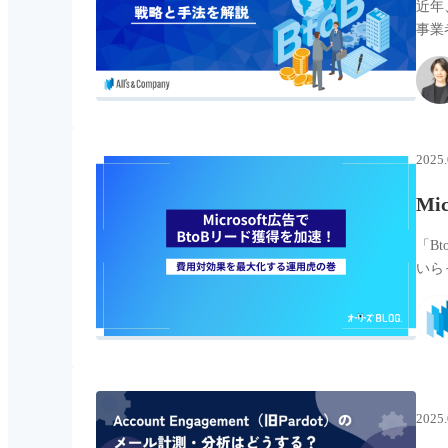
近年
事業
2025.
M
「B
いら
2025.