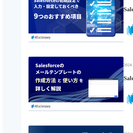
S
2024.
S