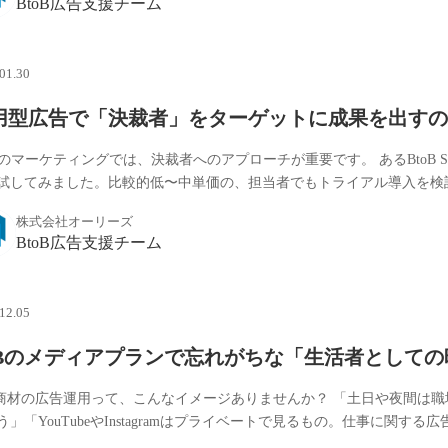
BtoB広告支援チーム
01.30
用型広告で「決裁者」をターゲットに成果を出すの
oBのマーケティングでは、決裁者へのアプローチが重要です。 あるBtoB
試してみました。比較的低〜中単価の、担当者でもトライアル導入を検討で
株式会社オーリーズ
BtoB広告支援チーム
12.05
2Bのメディアプランで忘れがちな「生活者としての
B商材の広告運用って、こんなイメージありませんか？ 「土日や夜間は
う」「YouTubeやInstagramはプライベートで見るもの。仕事に関する広告