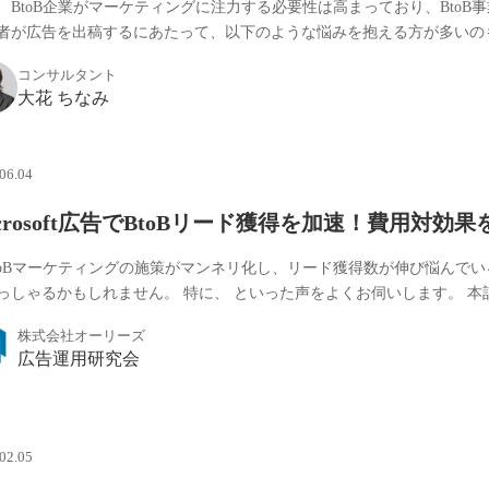
、BtoB企業がマーケティングに注力する必要性は高まっており、BtoB事
者が広告を出稿するにあたって、以下のような悩みを抱える方が多いのも事実
コンサルタント
大花 ちなみ
06.04
icrosoft広告でBtoBリード獲得を加速！費用対
toBマーケティングの施策がマンネリ化し、リード獲得数が伸び悩んで
っしゃるかもしれません。 特に、 といった声をよくお伺いします。 本記事
株式会社オーリーズ
広告運用研究会
02.05