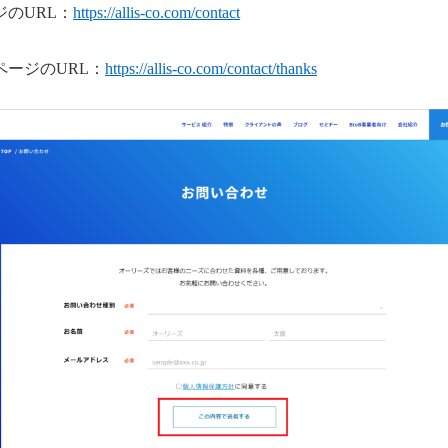
のURL：
https://allis-co.com/contact
ージのURL：
https://allis-co.com/contact/thanks