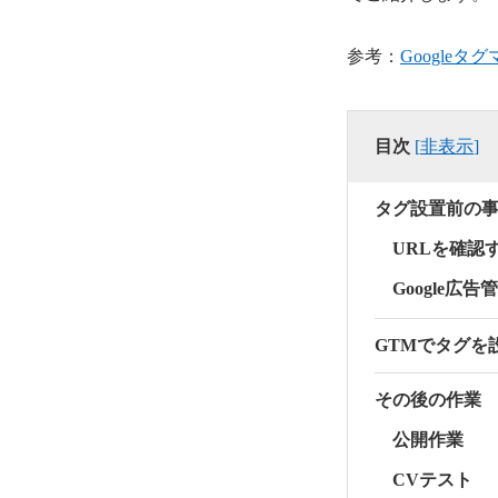
参考：
Google
目次
[
非表示
]
タグ設置前の
URLを確認
Google広
GTMでタグを
その後の作業
公開作業
CVテスト