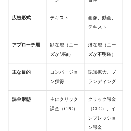
広告形式
テキスト
画像、動画、
テキスト
アプローチ層
顕在層（ニー
潜在層（ニー
ズが明確）
ズが不明確）
主な目的
コンバージョ
認知拡大、ブ
ン獲得
ランディング
課金形態
主にクリック
クリック課金
課金（CPC）
（CPC）、イ
ンプレッショ
ン課金