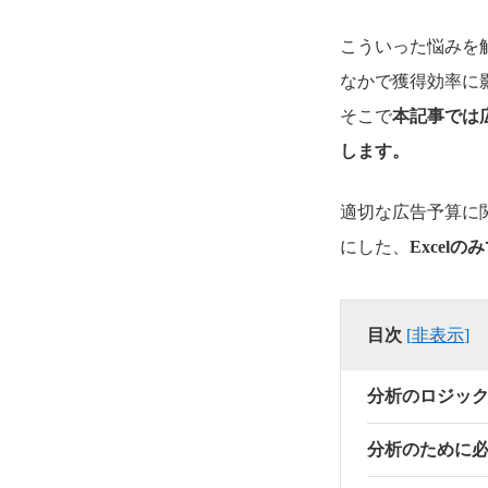
こういった悩みを
なかで獲得効率に
そこで
本記事では
します。
適切な広告予算に
にした、
Exce
目次
[
非表示
]
分析のロジッ
分析のために