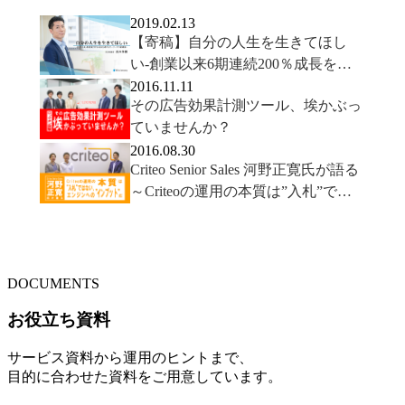
2019.02.13
【寄稿】自分の人生を生きてほし
い-創業以来6期連続200％成長を遂
げるオーリーズの組織論-
2016.11.11
その広告効果計測ツール、埃かぶっ
ていませんか？
2016.08.30
Criteo Senior Sales 河野正寛氏が語る
～Criteoの運用の本質は”入札”では
ない、エンジンへの”インプット”だ
～
DOCUMENTS
お役立ち資料
サービス資料から運用のヒントまで、
目的に合わせた資料をご用意しています。