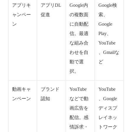
アプリキ
アプリDL
Google内
Google検
ャンペー
促進
の複数面
索、
ン
に自動配
Google
信。最適
Play、
な組み合
YouTube
わせを自
、Gmailな
動で選
ど
択。
動画キャ
ブランド
YouTube
YouTube
ンペーン
認知
などで動
、Google
画広告を
ディスプ
配信。感
レイネッ
情訴求・
トワーク