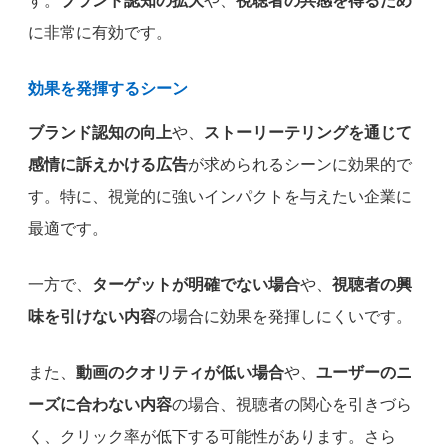
す。
ブランド認知の拡大
や、
視聴者の共感を得るため
に非常に有効です。
効果を発揮するシーン
ブランド認知の向上
や、
ストーリーテリングを通じて
感情に訴えかける広告
が求められるシーンに効果的で
す。特に、視覚的に強いインパクトを与えたい企業に
最適です。
一方で、
ターゲットが明確でない場合
や、
視聴者の興
味を引けない内容
の場合に効果を発揮しにくいです。
また、
動画のクオリティが低い場合
や、
ユーザーのニ
ーズに合わない内容
の場合、視聴者の関心を引きづら
く、クリック率が低下する可能性があります。さら