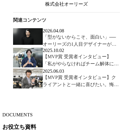
株式会社オーリーズ
関連コンテンツ
2026.04.08
「型がないからこそ、面白い」──
オーリーズの1人目デザイナーが語
2025.10.02
るクリエイティブの可能性
【MVP賞 受賞者インタビュー】
「私がやらなければチーム解体にな
る」危機感を原動力にチームの仕組
2025.06.03
【MVP賞 受賞者インタビュー】ク
みを変革し続け得た達成感とMVP
ライアントと一緒に喜びたい。悔し
さを乗り越え、結果が出るまでやり
切れたモチベーションの源泉とは？
DOCUMENTS
お役立ち資料