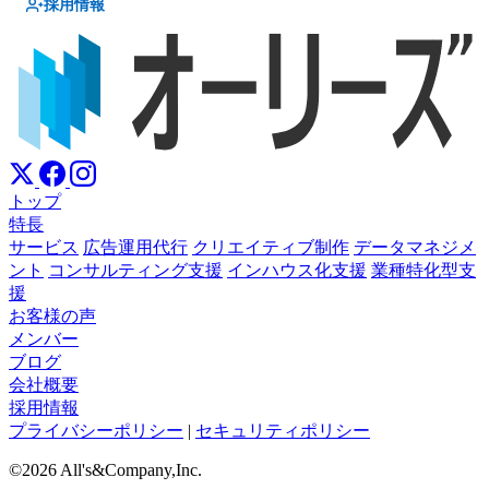
採用情報
トップ
特長
サービス
広告運用代行
クリエイティブ制作
データマネジメ
ント
コンサルティング支援
インハウス化支援
業種特化型支
援
お客様の声
メンバー
ブログ
会社概要
採用情報
プライバシーポリシー
|
セキュリティポリシー
©2026 All's&Company,Inc.