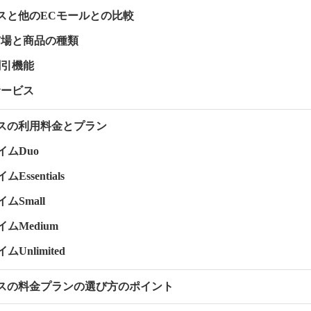
ネスと他のECモールとの比較
市場と商品の種類
割引機能
サービス
ジネスの利用料金とプラン
ライムDuo
ムEssentials
イムSmall
ライムMedium
イムUnlimited
ジネスの料金プランの選び方のポイント