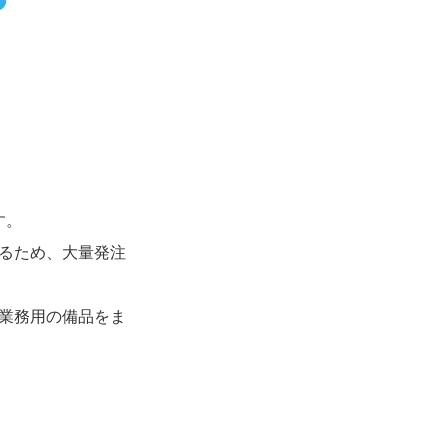
す。
あるため、大量発注
、業務用の備品をま