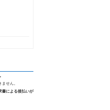
。
きません。
求書による後払いが
。