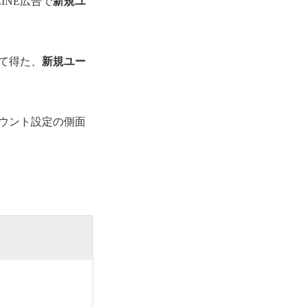
INE広告で
新規ユ
て得た、
新規ユー
カウント設定の側面