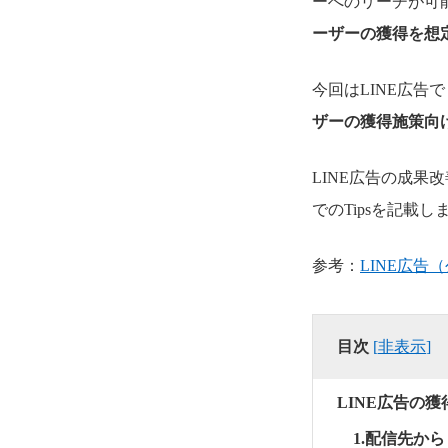
ーへのリーチが可
ーザーの獲得を想
今回はLINE広
ザーの獲得施策向
LINE広告の成
でのTipsを記載し
参考：
LINE広告
目次
[
非表示
]
LINE広告の
1.配信先か