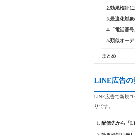
2.効果検証
3.最適化対
4.「電話番
5.類似オー
まとめ
LINE広告
LINE広告で新
りです。
配信先から「L