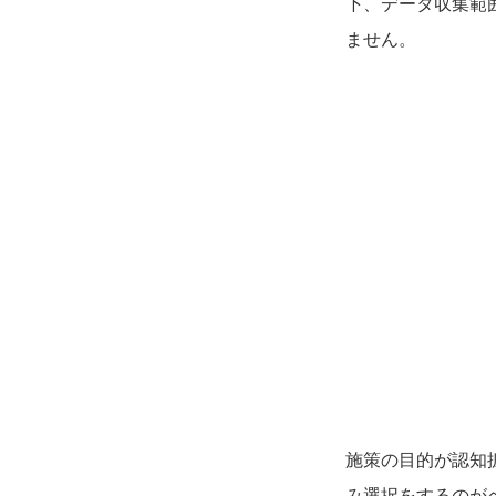
下、データ収集範
ません。
施策の目的が認知
み選択をするのが