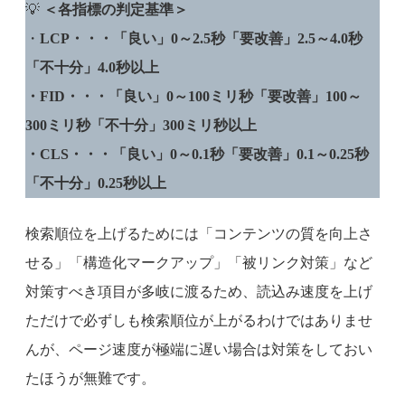
💡
＜各指標の判定基準＞
・
LCP・・・「良い」0～2.5秒「要改善」2.5～4.0秒
「不十分」4.0秒以上
・FID・・・「良い」0～100ミリ秒「要改善」100～
300ミリ秒「不十分」300ミリ秒以上
・CLS・・・「良い」0～0.1秒「要改善」0.1～0.25秒
「不十分」0.25秒以上
検索順位を上げるためには「コンテンツの質を向上さ
せる」「構造化マークアップ」「被リンク対策」など
対策すべき項目が多岐に渡るため、読込み速度を上げ
ただけで必ずしも検索順位が上がるわけではありませ
んが、ページ速度が極端に遅い場合は対策をしておい
たほうが無難です。