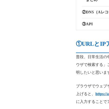
②DNS（Aレコ
③API
①URLとI
普段、日常生活の
ウザで検索する」
明したいと思いま
ブラウザでウェブ
上げると、
https://
に入力することで