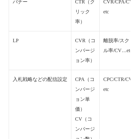
バナー
CTR（ク
CVR/CPA/CV…
リック
etc
率）
LP
CVR（コ
離脱率/スクロ
ンバージ
ル率/CV…etc
ョン率）
入札戦略などの配信設定
CPA（コ
CPC/CTR/CVR
ンバージ
etc
ョン単
価）
CV（コ
ンバージ
ョン数）