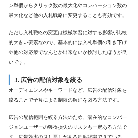
ン単価からクリック数の最大化やコンバージョン数の
最大化など他の入札戦略に変更することも有効です。
ただし入札戦略の変更は機械学習に対する影響が比較
的大きい要素なので、基本的には入札単価の引き下げ
や他の対応策でなんとか出来ないか検討したほうが良
いです。
3. 広告の配信対象を絞る
オーディエンスやキーワードなど、広告の配信対象を
絞ることで予算による制限の解消を図る方法です。
広告の配信範囲を絞る方法のため、潜在的なコンバー
ジョンユーザーの獲得損失のリスクも一定ある方法で
す。広告効率の良し悪しがある程度認識できている、