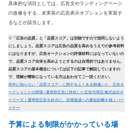
具体的な項目としては、広告文やランディングページ
の改修をする、未実装の広告表示オプションを実装す
るなどが該当します。
💡
「広告の品質」と「品質スコア」は別物ですので混同しないよう
にしましょう。品質スコアは広告の品質を高めるうえでの参考材料
にはなりますが、広告オークションの評価材料にはなっていないの
で、品質スコア自体を高めようとするのは合理的ではありません。
品質スコアの基本概念については以下の記事で解説していますの
で、理解が曖昧になっている方はあわせてご一読ください。
意外に知らない「品質スコア」に関するよくある勘違いと、広告オ
ークションとの関係 | 運用型広告に特化した広告代理店 株式会社オ
ーリーズ｜運用型広告を起点に、目標達成への最短距離を描くパー
トナー
予算による制限がかかっている場