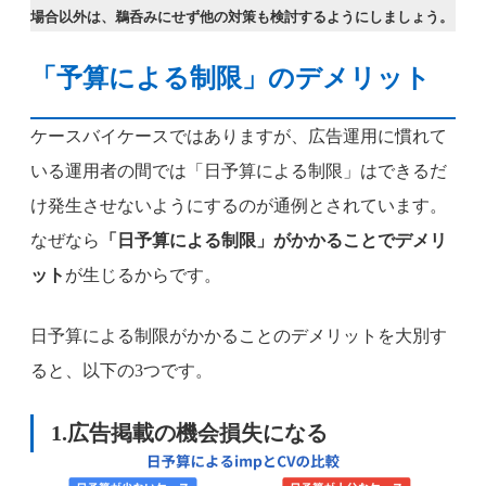
場合以外は、鵜呑みにせず他の対策も検討するようにしましょう。
「予算による制限」のデメリット
ケースバイケースではありますが、広告運用に慣れて
いる運用者の間では「日予算による制限」はできるだ
け発生させないようにするのが通例とされています。
なぜなら
「日予算による制限」がかかることでデメリ
ット
が生じるからです。
日予算による制限がかかることのデメリットを大別す
ると、以下の3つです。
1.広告掲載の機会損失になる