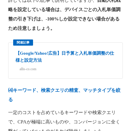
詳しくは以下の記事で説明していますが、
自動入札戦
略を設定している場合は、デバイスごとの入札単価調
整の引き下げは、-100%しか設定できない場合がある
ため注意しましょう。
関連記事
【Google/Yahoo!広告】日予算と入札単価調整の仕
様と設定方法
allis-co.com
⑷キーワード、検索クエリの精査、マッチタイプを絞
る
一定のコストを占めているキーワードや検索クエリ
で、CPAが極端に高いものや、コンバージョンに全く