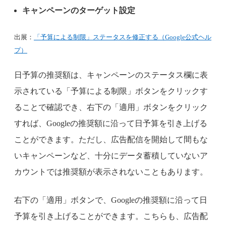
キャンペーンのターゲット設定
出展：
「予算による制限」ステータスを修正する（Google公式ヘル
プ）
日予算の推奨額は、キャンペーンのステータス欄に表
示されている「予算による制限」ボタンをクリックす
ることで確認でき、右下の「適用」ボタンをクリック
すれば、Googleの推奨額に沿って日予算を引き上げる
ことができます。ただし、広告配信を開始して間もな
いキャンペーンなど、十分にデータ蓄積していないア
カウントでは推奨額が表示されないこともあります。
右下の「適用」ボタンで、Googleの推奨額に沿って日
予算を引き上げることができます。こちらも、広告配