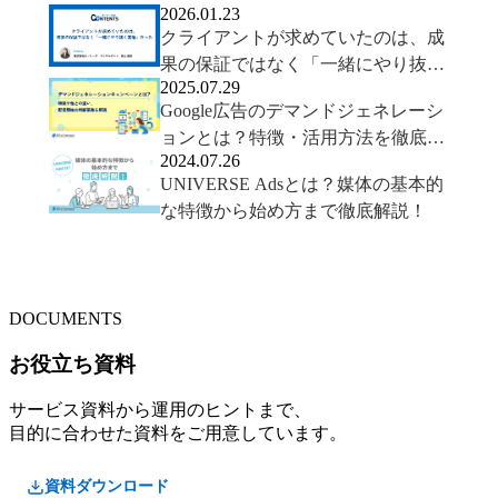
2026.01.23
クライアントが求めていたのは、成
果の保証ではなく「一緒にやり抜く
2025.07.29
覚悟」だった
Google広告のデマンドジェネレーシ
ョンとは？特徴・活用方法を徹底解
2024.07.26
説！
UNIVERSE Adsとは？媒体の基本的
な特徴から始め方まで徹底解説！
DOCUMENTS
お役立ち資料
サービス資料から運用のヒントまで、
目的に合わせた資料をご用意しています。
資料ダウンロード