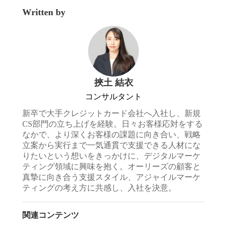
Written by
挾土 結衣
コンサルタント
新卒で大手クレジットカード会社へ入社し、新規
CS部門の立ち上げを経験。日々お客様応対をする
なかで、より深くお客様の課題に向き合い、戦略
立案から実行まで一気通貫で支援できる人材にな
りたいという想いをきっかけに、デジタルマーケ
ティング領域に興味を抱く。オーリーズの顧客と
真摯に向き合う支援スタイル、アジャイルマーケ
ティングの考え方に共感し、入社を決意。
関連コンテンツ