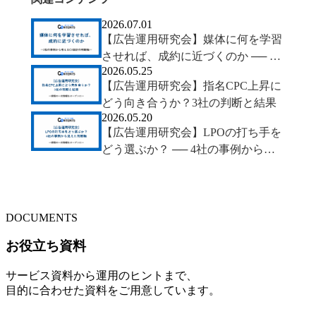
2026.07.01
【広告運用研究会】媒体に何を学習
させれば、成約に近づくのか ── 2
2026.05.25
社の事例から考えるCV設計の判断
【広告運用研究会】指名CPC上昇に
軸
どう向き合うか？3社の判断と結果
2026.05.20
【広告運用研究会】LPOの打ち手を
どう選ぶか？ ── 4社の事例から見
えた判断軸
DOCUMENTS
お役立ち資料
サービス資料から運用のヒントまで、
目的に合わせた資料をご用意しています。