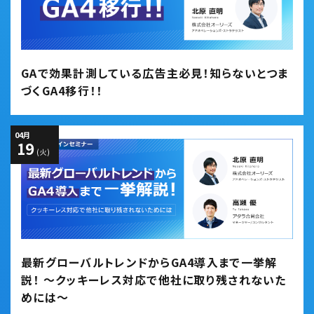
GAで効果計測している広告主必見！知らないとつま
づくGA4移行！！
04
月
19
(火)
最新グローバルトレンドからGA4導入まで一挙解
説！ ～クッキーレス対応で他社に取り残されないた
めには～