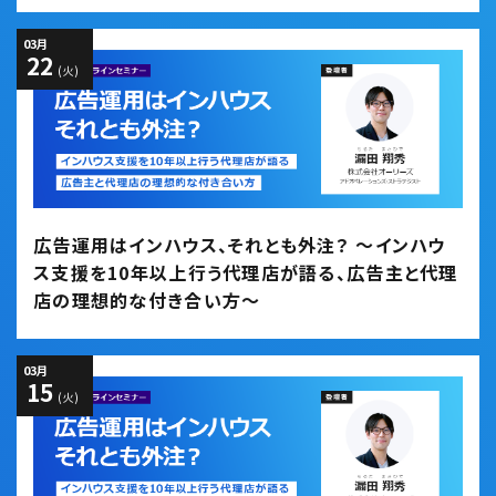
03
月
22
(火)
広告運用はインハウス、それとも外注？ ～インハウ
ス支援を10年以上行う代理店が語る、広告主と代理
店の理想的な付き合い方～
03
月
15
(火)