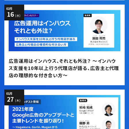
02
月
16
(水)
広告運用はインハウス、それとも外注？ ～インハウ
ス支援を10年以上行う代理店が語る、広告主と代理
店の理想的な付き合い方～
01
月
27
(木)