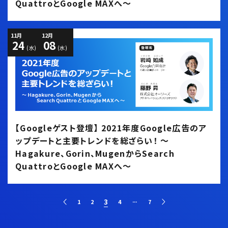
QuattroとGoogle MAXへ～
11
12
月
月
24
08
(水)
(水)
【Googleゲスト登壇】 2021年度Google広告のア
ップデートと主要トレンドを総ざらい！ ～
Hagakure、Gorin、MugenからSearch
QuattroとGoogle MAXへ～
...
3
1
2
4
7