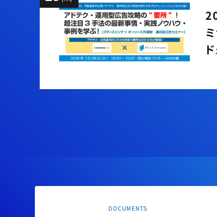
2
ミ
ド
DOCUMENTS