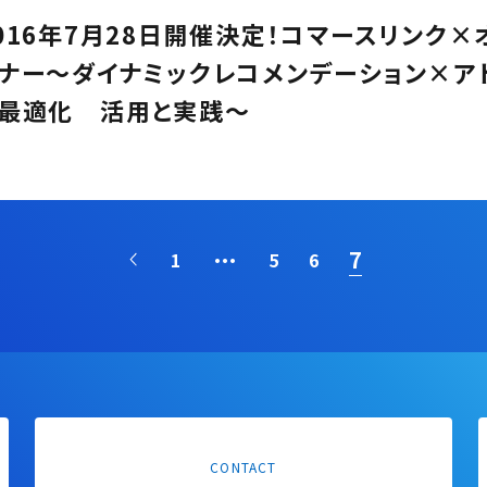
016年7月28日開催決定！コマースリンク
ナー～ダイナミックレコメンデーション×ア
最適化 活用と実践～
...
7
1
5
6
CONTACT