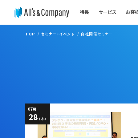
特長
サービス
お客
TOP
セミナー・イベント
自社開催セミナー
07
月
28
(木)