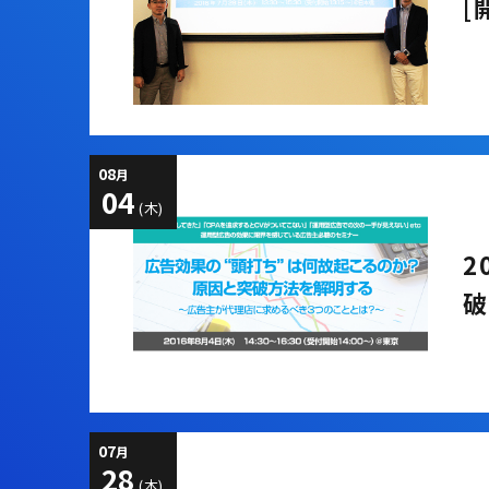
[
08
月
04
(木)
2
破
07
月
28
(木)