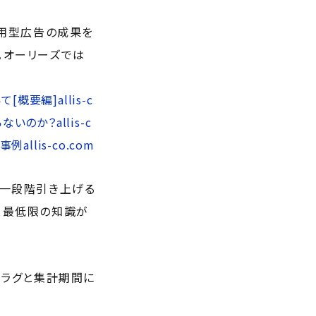
運用型広告の成果を
。オーリーズでは
て[概要編]
allis-c
らないのか？
allis-c
的事例
allis-co.com
を一段階引き上げる
、最低限の知識が
ムラグと集計期間に