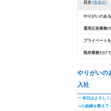
目次
[
非表示
]
やりがいのあ
運用広告業務
プライベート
既存業務だけ
やりがいの
入社
ー 本日はよろし
った経緯を教えて