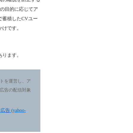
策の目的に応じてア
で蓄積したCVユー
かけです。
あります。
トを運営し、ア
広告の配信対象
 (yahoo-