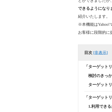
とができましたが、2
できるようになり
紹介いたします。
※本機能はYaho
お客様に段階的に
目次
[
非表示
]
「ターゲット
検討のきっ
ターゲット
「ターゲット
1.利用でき