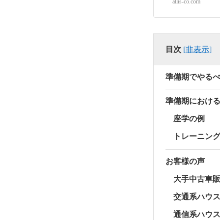
allis-co.com
目次
[
非表示
]
準備期でやる
準備期におけ
座学の例
トレーニン
お客様の声
大手中古車販
交通系ハウス
通信系ハウス