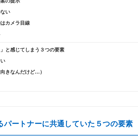
善案の提示
少ない
時はカメラ目線
い
？」と感じてしまう３つの要素
多い
前向きなんだけど…）
るパートナーに共通していた５つの要素