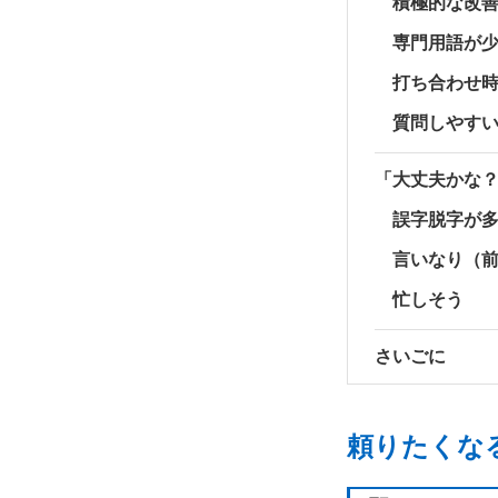
積極的な改
専門用語が
打ち合わせ
質問しやす
「大丈夫かな
誤字脱字が
言いなり（
忙しそう
さいごに
頼りたくな