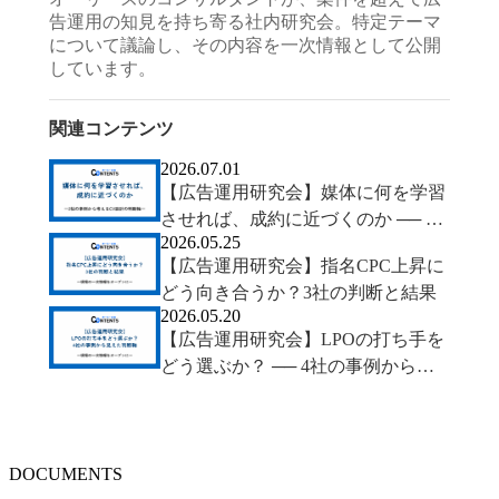
告運用の知見を持ち寄る社内研究会。特定テーマ
について議論し、その内容を一次情報として公開
しています。
関連コンテンツ
2026.07.01
【広告運用研究会】媒体に何を学習
させれば、成約に近づくのか ── 2
2026.05.25
社の事例から考えるCV設計の判断
【広告運用研究会】指名CPC上昇に
軸
どう向き合うか？3社の判断と結果
2026.05.20
【広告運用研究会】LPOの打ち手を
どう選ぶか？ ── 4社の事例から見
えた判断軸
DOCUMENTS