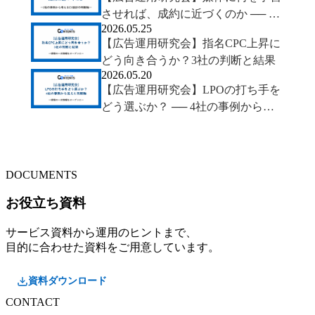
させれば、成約に近づくのか ── 2
2026.05.25
社の事例から考えるCV設計の判断
【広告運用研究会】指名CPC上昇に
軸
どう向き合うか？3社の判断と結果
2026.05.20
【広告運用研究会】LPOの打ち手を
どう選ぶか？ ── 4社の事例から見
えた判断軸
DOCUMENTS
お役立ち資料
サービス資料から運用のヒントまで、
目的に合わせた資料をご用意しています。
資料ダウンロード
CONTACT