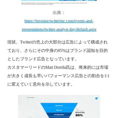
出典：
https://investor.twitterinc.com/events-and-
presentations/twitter-analyst-day/default.aspx
現状、Twitterの売上の大部分は広告によって構成され
ており、さらにその中身の85%はブランド認知を目的
としたブランド広告となっています。
カスタマーリードのMatt Derella氏は、将来的には市場
が大きく成長も早いパフォーマンス広告との割合を1:1
に変えていく意向を示しています。