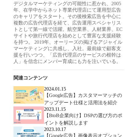
デジタルマーケティングの可能性に惹かれ、2005
年、在学中からネット専業代理店にて運用型広告
のキャリアをスタート。その後検索広告を中心に
複数の広告代理店を経て、広告運用スペシャリス
トとして第一線で活躍。航空業界、人材業界、EC
サイトや旅行代理店を始めとして豊富な支援経験
を持つ。 2019年、オーリーズの掲げるアジャイル
マーケティングに共感し、入社。最前線で顧客支
援を行いつつ、「広告代理店のサービスの根幹は
人」を信念にメンバー育成にも力を注いでいる。
関連コンテンツ
2024.01.15
【Google広告】カスタマーマッチの
アップデート仕様と活用法を紹介
2023.11.15
【BtoB企業向け】DSPの選び方のポ
イントを解説します
2023.10.17
【Google広告】画像表示オプション