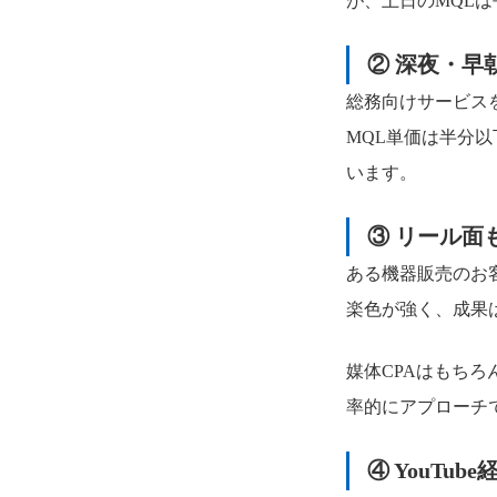
が、土日のMQL
② 深夜・早
総務向けサービスを
MQL単価は半分
います。
③ リール面
ある機器販売のお客
楽色が強く、成果
媒体CPAはもち
率的にアプローチ
④ YouTu