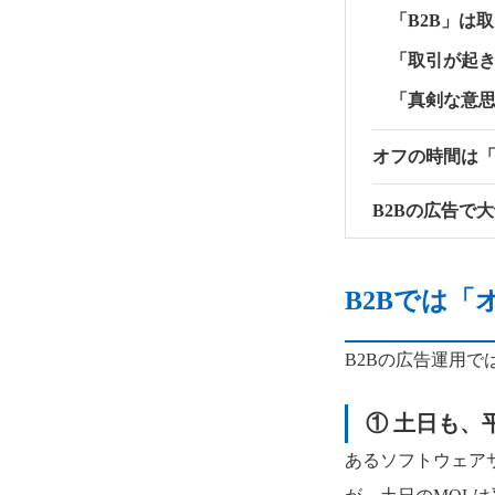
「B2B」は
「取引が起
「真剣な意
オフの時間は
B2Bの広告で
B2Bでは
B2Bの広告運用
① 土日も、
あるソフトウェア