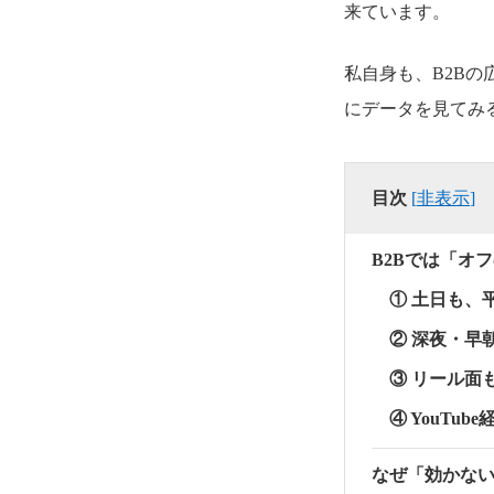
来ています。
私自身も、B2B
にデータを見てみ
目次
[
非表示
]
B2Bでは「オ
① 土日も、
② 深夜・早
③ リール面
④ YouTu
なぜ「効かな