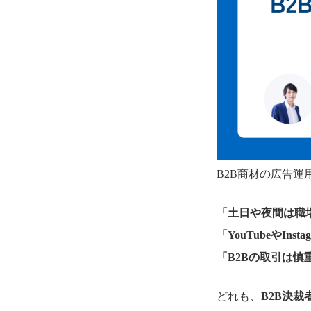
B2B商材の広告
「土日や夜間は職
「YouTubeやI
「B2Bの取引は
どれも、
B2B決