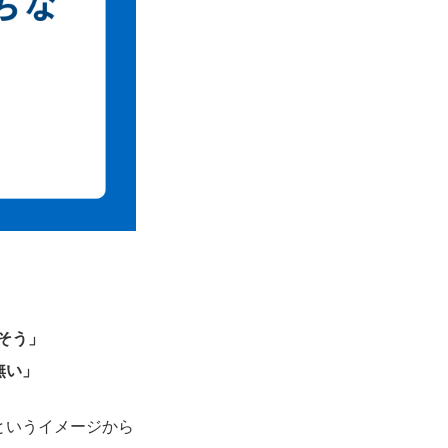
さそう」
無い」
というイメージから