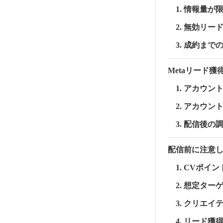
1. 情報量
2. 無効リ
3. 成約ま
Metaリード
1. アカウン
2. アカウン
3. 配信後
配信前に注意し
1. CVポ
2. 想定タ
3. クリエ
4. リード