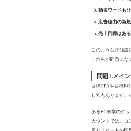
指名ワードもひ
広告経由の新規
売上目標はある
このような評価設
これらが問題にな
問題1.メイ
目標CPAや目標
し穴もあります。
あるEC事業のク
カウントでは、コ
規とリピートの区