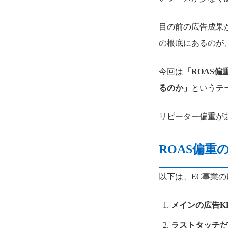
目の前の広告成果
の根底にあるのが
今回は
「ROAS
るのか」
というテ
リピーター偏重が
ROAS偏重
以下は、EC事業
メインの広告K
ラストタッチだ