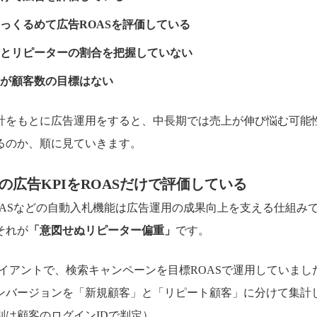
っくるめて広告ROASを評価している
とリピーターの割合を把握していない
が顧客数の目標はない
計をもとに広告運用をすると、中長期では売上が伸び悩む可能
るのか、順に見ていきます。
ンの広告KPIをROASだけで評価している
ROASなどの自動入札機能は広告運用の成果向上を支える仕組み
それが
「意図せぬリピーター偏重」
です。
ライアントで、検索キャンペーンを目標ROASで運用していまし
ンバージョンを「新規顧客」と「リピート顧客」に分けて集計
別は顧客のログインIDで判定）