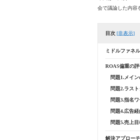
会で議論した内容
目次
[
非表示
]
ミドルファネ
ROAS偏重の
問題1.メイ
問題2.ラス
問題3.指名
問題4.広告
問題5.売上
解決アプロー