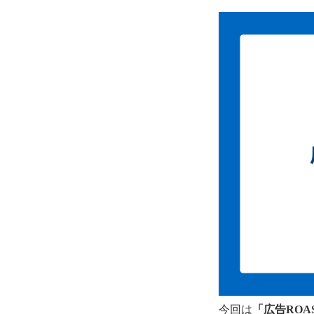
今回は
「広告RO