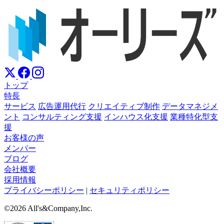
トップ
特長
サービス
広告運用代行
クリエイティブ制作
データマネジメ
ント
コンサルティング支援
インハウス化支援
業種特化型支
援
お客様の声
メンバー
ブログ
会社概要
採用情報
プライバシーポリシー
|
セキュリティポリシー
©2026 All's&Company,Inc.