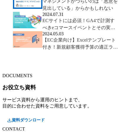
マネジメントがつらいのは「悪意を
見出している」からかもしれない
2024.07.31
ECサイトには必須！GA4で計測す
べきeコマースイベントとその実装
2024.05.03
方法
【EC企業向け】Excelテンプレート
付き！新規顧客獲得予算の適正ライ
ンを求める方法
DOCUMENTS
お役立ち資料
サービス資料から運用のヒントまで、
目的に合わせた資料をご用意しています。
資料ダウンロード
CONTACT