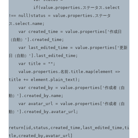
	  if(value.properties.ステータス.select 
!== null)status = value.properties.ステータ
ス.select.name;

    var created_time = value.properties['作成日
（自動）'].created_time;

    var last_edited_time = value.properties['更新
日（自動）'].last_edited_time;

    var title = "";

    value.properties.名前.title.map(element => 
title += element.plain_text);

    var created_by = value.properties['作成者（自
動）'].created_by.name;

    var avatar_url = value.properties['作成者（自
動）'].created_by.avatar_url;

return[id,status,created_time,last_edited_time,ti
tle,created_by,avatar_url]
