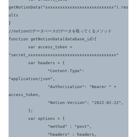
getNotionData("xxxxxxxxxxxxxxxxxxxxxxxxxxxx").res
ults

}

//notionのデータベースのデータを取ってくるメソッド

function getNotionData(database_id){

	var access_token = 
"secret_xxxxxxxxxxxxxxxxxxxxxxxxxxxxxxxxxxxx"

	var headers = {

		"Content-Type": 
"application/json",

		"Authorization": "Bearer " + 
access_token,

		"Notion-Version": "2022-02-22",

	};

	var options = {

		"method" : "post",

		"headers" : headers,
