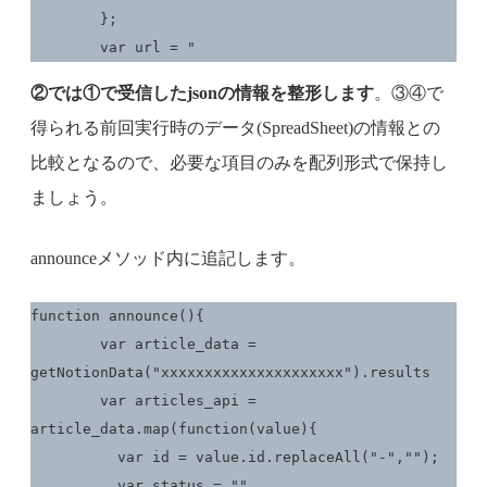
	};

	var url = "
②では①で受信したjsonの情報を整形します
。③④で
得られる前回実行時のデータ(SpreadSheet)の情報との
比較となるので、必要な項目のみを配列形式で保持し
ましょう。
announceメソッド内に追記します。
function announce(){

	var article_data = 
getNotionData("xxxxxxxxxxxxxxxxxxxxx").results

	var articles_api = 
article_data.map(function(value){

	  var id = value.id.replaceAll("-","");

	  var status = ""
