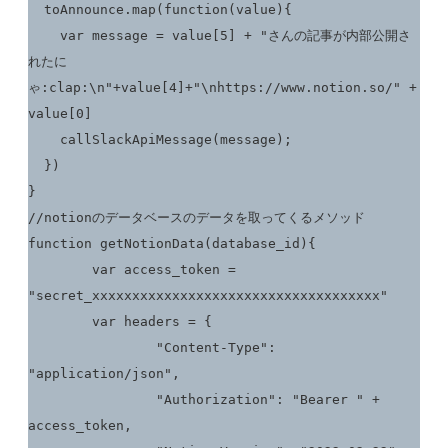
  toAnnounce.map(function(value){

    var message = value[5] + "さんの記事が内部公開さ
れたに
ゃ:clap:\n"+value[4]+"\nhttps://www.notion.so/" + 
value[0]

    callSlackApiMessage(message);

  })

}

//notionのデータベースのデータを取ってくるメソッド

function getNotionData(database_id){

	var access_token = 
"secret_xxxxxxxxxxxxxxxxxxxxxxxxxxxxxxxxxxxx"

	var headers = {

		"Content-Type": 
"application/json",

		"Authorization": "Bearer " + 
access_token,
