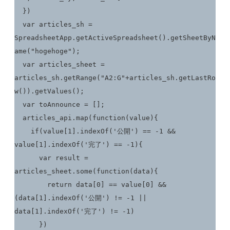
  })

  var articles_sh = 
SpreadsheetApp.getActiveSpreadsheet().getSheetByN
ame("hogehoge");

  var articles_sheet = 
articles_sh.getRange("A2:G"+articles_sh.getLastRo
w()).getValues();

  var toAnnounce = [];

  articles_api.map(function(value){

    if(value[1].indexOf('公開') == -1 && 
value[1].indexOf('完了') == -1){

      var result = 
articles_sheet.some(function(data){

        return data[0] == value[0] && 
(data[1].indexOf('公開') != -1 || 
data[1].indexOf('完了') != -1)

      })
