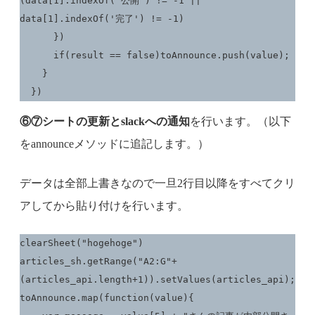
(data[1].indexOf('公開') != -1 || 
data[1].indexOf('完了') != -1)

      })

      if(result == false)toAnnounce.push(value);

    }

  })
⑥⑦シートの更新とslackへの通知
を行います。（以下
をannounceメソッドに追記します。）
データは全部上書きなので一旦2行目以降をすべてクリ
アしてから貼り付けを行います。
clearSheet("hogehoge")

articles_sh.getRange("A2:G"+
(articles_api.length+1)).setValues(articles_api);

toAnnounce.map(function(value){
