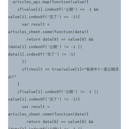
  articles_api.map(function(value){

    if(value[1].indexOf('公開') == -1 && 
value[1].indexOf('完了') == -1){

      var result = 
articles_sheet.some(function(data){

        return data[0] == value[0] && 
(data[1].indexOf('公開') != -1 || 
data[1].indexOf('完了') != -1)

      })

      if(result == true)value[1]="執筆中(一度公開済
み)"

    }

    if(value[1].indexOf('公開') != -1 || 
value[1].indexOf('完了') != -1){

      var result = 
articles_sheet.some(function(data){

        return data[0] == value[0] && 