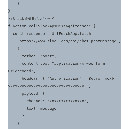
    }

}

//Slack通知用のメソッド

function callSlackApiMessage(message){

  const response = UrlFetchApp.fetch(

    `https://www.slack.com/api/chat.postMessage`,

    {

      method: "post",

      contentType: "application/x-www-form-
urlencoded",

      headers: { "Authorization": `Bearer xoxb-
xxxxxxxxxxxxxxxxxxxxxxxxxxxxxxxxx` },

      payload: {

        channel: "xxxxxxxxxxxxxxx",

        text: message

      }

    }
