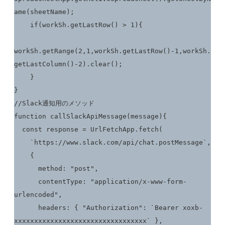
ame(sheetName);

    if(workSh.getLastRow() > 1){

workSh.getRange(2,1,workSh.getLastRow()-1,workSh.
getLastColumn()-2).clear();

    }

}

//Slack通知用のメソッド

function callSlackApiMessage(message){

  const response = UrlFetchApp.fetch(

    `https://www.slack.com/api/chat.postMessage`,

    {

      method: "post",

      contentType: "application/x-www-form-
urlencoded",

      headers: { "Authorization": `Bearer xoxb-
xxxxxxxxxxxxxxxxxxxxxxxxxxxxxxxxx` },
