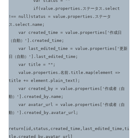
	  var status = ""

	  if(value.properties.ステータス.select 
!== null)status = value.properties.ステータ
ス.select.name;

    var created_time = value.properties['作成日
（自動）'].created_time;

    var last_edited_time = value.properties['更新
日（自動）'].last_edited_time;

    var title = "";

    value.properties.名前.title.map(element => 
title += element.plain_text);

    var created_by = value.properties['作成者（自
動）'].created_by.name;

    var avatar_url = value.properties['作成者（自
動）'].created_by.avatar_url;

return[id,status,created_time,last_edited_time,ti
tle,created_by,avatar_url]
