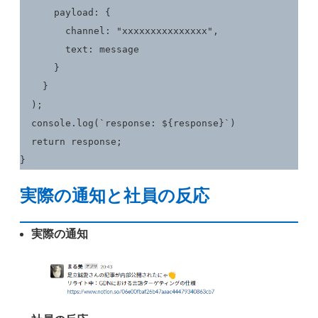
      payload: {

        channel: "xxxxxxxxxxxxxxx",

        text: message

      }

    }

  );

  console.log(`response: ${response}`)

  return response;

}
実際の通知と社員の反応
実際の通知