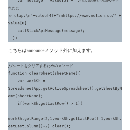
    var message = value[5] + "さんの記事が内部公開さ
れたに
ゃ:clap:\n"+value[4]+"\nhttps://www.notion.so/" + 
value[0]

    callSlackApiMessage(message);

  })
こちらはannounceメソッド外に加えます。
//シートをクリアするためのメソッド

function clearSheet(sheetName){

    var workSh = 
SpreadsheetApp.getActiveSpreadsheet().getSheetByN
ame(sheetName);

    if(workSh.getLastRow() > 1){

workSh.getRange(2,1,workSh.getLastRow()-1,workSh.
getLastColumn()-2).clear();
