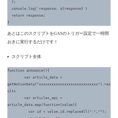
  );

  console.log(`response: ${response}`)

  return response;

}
あとはこのスクリプトをGASのトリガー設定で一時間
おきに実行するだけです！
スクリプト全体
function announce(){

	var article_data = 
getNotionData("xxxxxxxxxxxxxxxxxxxxxxxxxxxx").res
ults

	var articles_api = 
article_data.map(function(value){

	  var id = value.id.replaceAll("-","");
