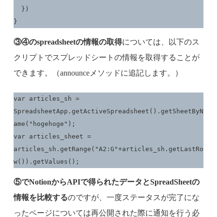
  })

}
③④のspreadsheetの情報の取得
については、以下のス
クリプトでスプレッドシートの情報を取得することが
できます。（announceメソッドに追記します。）
var articles_sh = 
SpreadsheetApp.getActiveSpreadsheet().getSheetByN
ame("hogehoge");

var articles_sheet = 
articles_sh.getRange("A2:G"+articles_sh.getLastRo
w()).getValues();
⑤でNotionからAPIで得られたデータとSpreadSheetの
情報を比較する
のですが、一度ステータスが完了にな
ったページについては再公開された際に通知を行う必