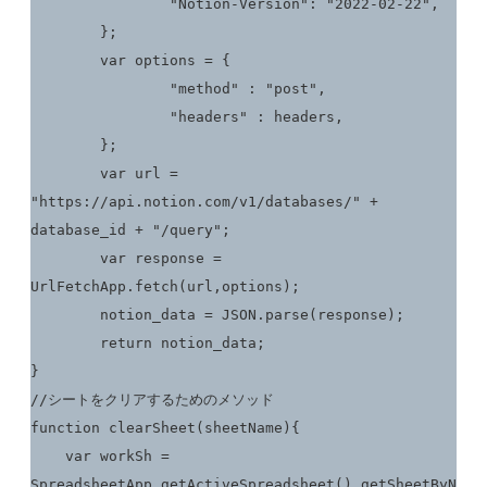
		"Notion-Version": "2022-02-22",

	};

	var options = {

		"method" : "post",

		"headers" : headers,

	};

	var url = 
"https://api.notion.com/v1/databases/" + 
database_id + "/query";

	var response = 
UrlFetchApp.fetch(url,options);

	notion_data = JSON.parse(response);

	return notion_data;

}

//シートをクリアするためのメソッド

function clearSheet(sheetName){

    var workSh = 
SpreadsheetApp.getActiveSpreadsheet().getSheetByN