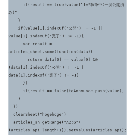
      if(result == true)value[1]="執筆中(一度公開済
み)"

    }

    if(value[1].indexOf('公開') != -1 || 
value[1].indexOf('完了') != -1){

      var result = 
articles_sheet.some(function(data){

        return data[0] == value[0] && 
(data[1].indexOf('公開') != -1 || 
data[1].indexOf('完了') != -1)

      })

      if(result == false)toAnnounce.push(value);

    }

  })

  clearSheet("hogehoge")

  articles_sh.getRange("A2:G"+
(articles_api.length+1)).setValues(articles_api);
