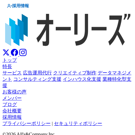
採用情報
トップ
特長
サービス
広告運用代行
クリエイティブ制作
データマネジメ
ント
コンサルティング支援
インハウス化支援
業種特化型支
援
お客様の声
メンバー
ブログ
会社概要
採用情報
プライバシーポリシー
|
セキュリティポリシー
©2026 All's&Company,Inc.