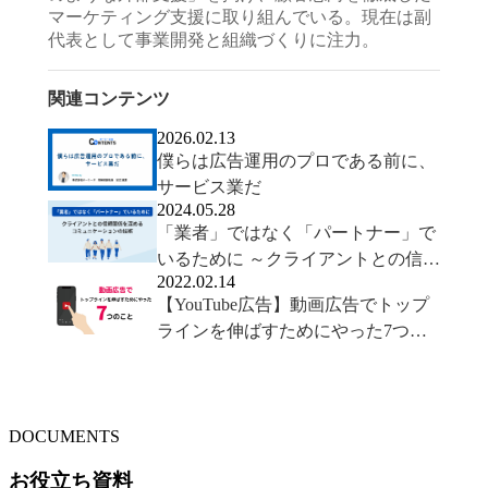
マーケティング支援に取り組んでいる。現在は副
代表として事業開発と組織づくりに注力。
関連コンテンツ
2026.02.13
僕らは広告運用のプロである前に、
サービス業だ
2024.05.28
「業者」ではなく「パートナー」で
いるために ～クライアントとの信頼
2022.02.14
関係を深めるコミュニケーションの
【YouTube広告】動画広告でトップ
技術～
ラインを伸ばすためにやった7つの
こと
DOCUMENTS
お役立ち資料