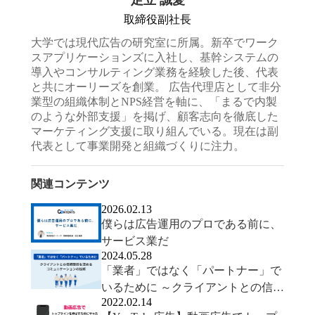
足立 誠愛
取締役副社長
大学では現代広告の研究室に所属。新卒でワーク
スアプリケーションズに入社し、基幹システムの
導入やコンサルティング業務を経験した後、代表
と共にオーリーズを創業。 広告代理店として非分
業型の組織体制とNPS経営を軸に、「まるで内製
のような外部支援」を掲げ、顧客志向を徹底した
マーケティング支援に取り組んでいる。現在は副
代表として事業開発と組織づくりに注力。
関連コンテンツ
2026.02.13
僕らは広告運用のプロである前に、
サービス業だ
2024.05.28
「業者」ではなく「パートナー」で
いるために ～クライアントとの信頼
2022.02.14
関係を深めるコミュニケーションの