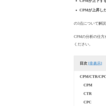
CPMが上下す
CPMが上昇し
の3点について解
CPMの分析の仕方
ください。
目次
[
非表示
]
CPM/CTR/
CPM
CTR
CPC