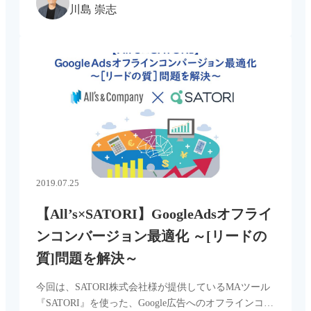
川島 崇志
名に聞いた 広告の効果測 […...
2019.07.25
【All’s×SATORI】GoogleAdsオフライ
ンコンバージョン最適化 ～[リードの
質]問題を解決～
今回は、SATORI株式会社様が提供しているMAツール
『SATORI』を使った、Google広告へのオフラインコン