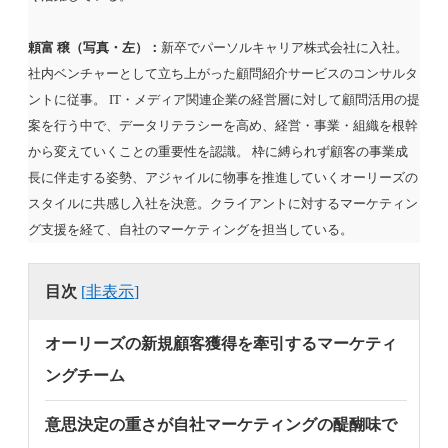
頼富 穣（写真・左）：
新卒でパーソルキャリア株式会社に入社。
社内ベンチャーとして立ち上がった顧問紹介サービスのコンサルタ
ントに従事。 IT・メディア関連企業の経営層に対して顧問活用の提
案を行う中で、データリテラシーを高め、経営・事業・組織を根幹
から変えていくことの重要性を認識。 枠に縛られず顧客の事業成
長に伴走する姿勢、アジャイルに物事を推進していくオーリーズの
スタイルに共感し入社を決意。クライアントに対するマーケティン
グ支援を経て、自社のマーケティングを担当している。
目次
[
非表示
]
オーリーズの新規顧客獲得を牽引するマーケティ
ングチーム
意思決定の重さが自社マーケティングの醍醐味で