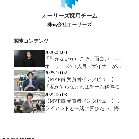
オーリーズ採用チーム
株式会社オーリーズ
関連コンテンツ
2026.04.08
「型がないからこそ、面白い」──
オーリーズの1人目デザイナーが語
2025.10.02
るクリエイティブの可能性
【MVP賞 受賞者インタビュー】
「私がやらなければチーム解体にな
る」危機感を原動力にチームの仕組
2025.06.03
【MVP賞 受賞者インタビュー】ク
みを変革し続け得た達成感とMVP
ライアントと一緒に喜びたい。悔し
さを乗り越え、結果が出るまでやり
切れたモチベーションの源泉とは？