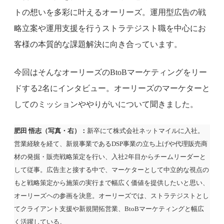
トの想いを多彩に叶えるオーリーズ。運用型広告の戦
略立案や運用支援を行うストラテジスト職を中心にお
客様の本質的な課題解決に向き合っています。
今回はそんなオーリーズのBtoBマーケティングをリー
ドする2名にインタビュー。オーリーズのマーケターと
してのミッションややりがいについて聞きました。
肥田 悟志（写真・右）：
新卒にて株式会社ネットマイルに入社。
営業経験を経て、新規事業であるDSP事業の立ち上げや代理販売商
材の発掘・販売戦略策定を行い、入社2年目からチームリーダーと
して従事。広告主と接する中で、マーケターとして中立的な視点の
もと戦略策定から施策の実行まで幅広く価値を提供したいと思い、
オーリーズヘの参画を決意。オーリーズでは、ストラテジストとし
てクライアント支援や新規開拓営業、BtoBマーケティングと幅広
く活躍している。